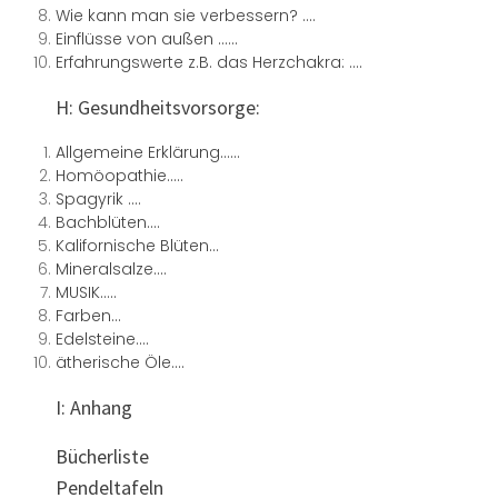
Wie kann man sie verbessern? ….
Einflüsse von außen ……
Erfahrungswerte z.B. das Herzchakra: ….
H: Gesundheitsvorsorge:
Allgemeine Erklärung……
Homöopathie…..
Spagyrik ….
Bachblüten….
Kalifornische Blüten…
Mineralsalze….
MUSIK…..
Farben…
Edelsteine….
ätherische Öle….
I: Anhang
Bücherliste
Pendeltafeln