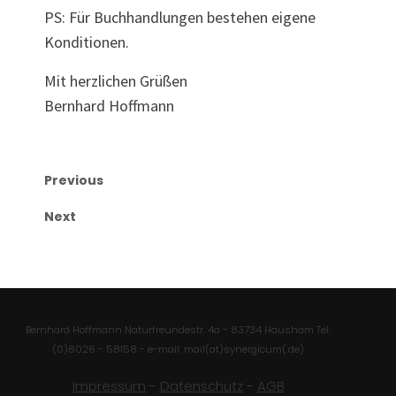
PS: Für Buchhandlungen bestehen eigene
Konditionen.
Mit herzlichen Grüßen
Bernhard Hoffmann
Previous
Next
Bernhard Hoffmann Naturfreundestr. 4a - 83734 Hausham Tel:
(0)8026 - 58158 - e-mail: mail(at)synergicum(.de)
Impressum
-
Datenschutz
-
AGB