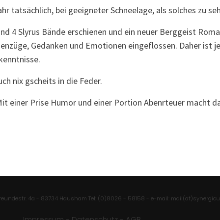
hr tatsächlich, bei geeigneter Schneelage, als solches zu se
nd 4 Slyrus Bände erschienen und ein neuer Berggeist Roma
senzüge, Gedanken und Emotionen eingeflossen. Daher ist j
kenntnisse.
uch nix gscheits in die Feder.
Mit einer Prise Humor und einer Portion Abenrteuer macht da
eundestr. 4a - 83734 Hausham Tel: (0)8026 - 58158 - e-mail: mail(at)synergic
Impressum
-
Datenschutz
-
AGB