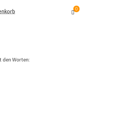
0
enkorb
t den Worten: