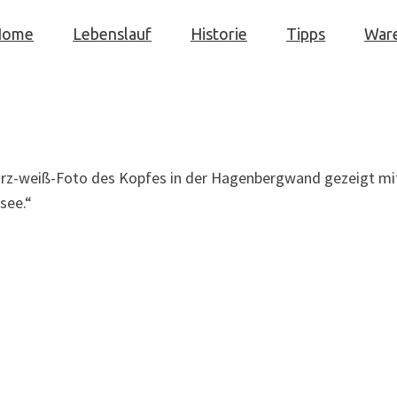
Home
Lebenslauf
Historie
Tipps
War
arz-weiß-Foto des Kopfes in der Hagenbergwand gezeigt mi
see.“